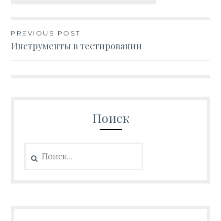
PREVIOUS POST
Навигация
Инструменты в тестировании
по
записям
Поиск
Найти: