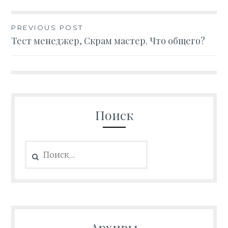
PREVIOUS POST
Навигация
Тест менеджер, Скрам мастер. Что общего?
по
записям
Поиск
Найти:
Архивы