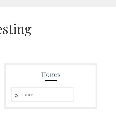
esting
Поиск
Найти: