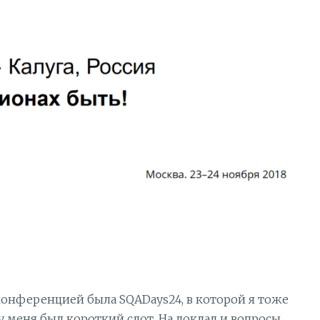
конференцией была SQADays24, в которой я тоже
 у меня был короткий слот. На доклад и вопросы