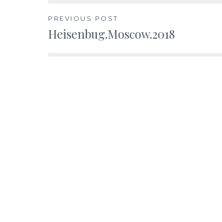
PREVIOUS POST
Heisenbug.Moscow.2018
Навигация
по
записям