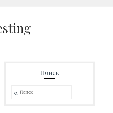
esting
Поиск
Найти: