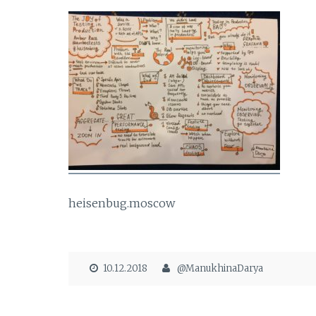
heisenbug.moscow
10.12.2018
@ManukhinaDarya